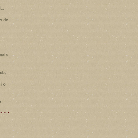
L,
es de
nals
web,
i o
b