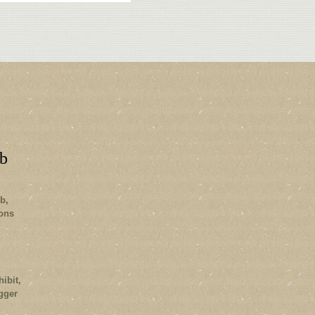
b
b,
ions
ibit,
gger