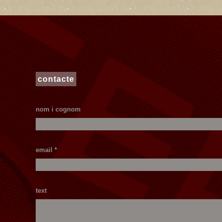
contacte
nom i cognom
email *
text