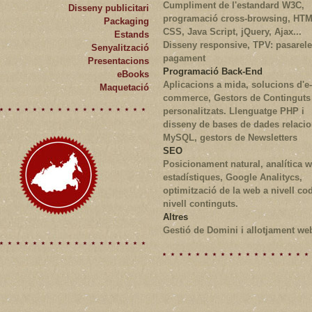
Cumpliment de l'estandard W3C,
Disseny publicitari
programació cross-browsing, HTM
Packaging
CSS, Java Script, jQuery, Ajax...
Estands
Disseny responsive, TPV: pasarel
Senyalització
pagament
Presentacions
Programació Back-End
eBooks
Aplicacions a mida, solucions d'e-
Maquetació
commerce, Gestors de Continguts
personalitzats. Llenguatge PHP i
disseny de bases de dades relacio
MySQL, gestors de Newsletters
SEO
Posicionament natural, analítica 
estadístiques, Google Analitycs,
optimització de la web a nivell cod
nivell continguts.
Altres
Gestió de Domini i allotjament we