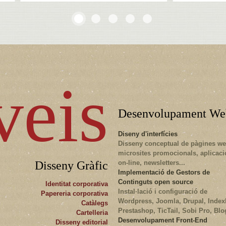
veis
Desenvolupament We
Diseny d'interfícies
Disseny conceptual de pàgines we
microsites promocionals, aplicac
Disseny Gràfic
on-line, newsletters...
Implementació de Gestors de
Continguts open source
Identitat corporativa
Instal·lació i configuració de
Papereria corporativa
Wordpress, Joomla, Drupal, Indexh
Catàlegs
Prestashop, TicTail, Sobi Pro, Blo
Cartelleria
Desenvolupament Front-End
Disseny editorial